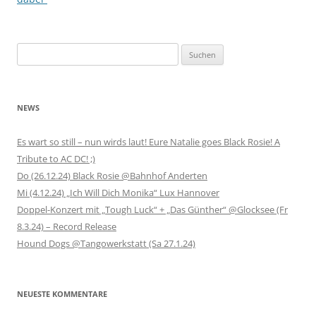
Suchen
nach:
NEWS
Es wart so still – nun wirds laut! Eure Natalie goes Black Rosie! A
Tribute to AC DC! ;)
Do (26.12.24) Black Rosie @Bahnhof Anderten
Mi (4.12.24) „Ich Will Dich Monika“ Lux Hannover
Doppel-Konzert mit „Tough Luck“ + „Das Günther“ @Glocksee (Fr
8.3.24) – Record Release
Hound Dogs @Tangowerkstatt (Sa 27.1.24)
NEUESTE KOMMENTARE