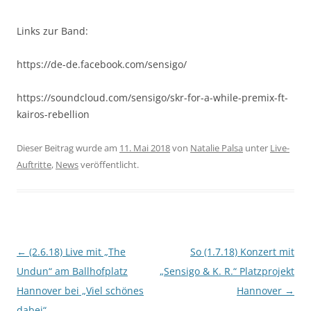
Links zur Band:
https://de-de.facebook.com/sensigo/
https://soundcloud.com/sensigo/skr-for-a-while-premix-ft-
kairos-rebellion
Dieser Beitrag wurde am
11. Mai 2018
von
Natalie Palsa
unter
Live-
Auftritte
,
News
veröffentlicht.
Beitragsnavigation
←
(2.6.18) Live mit „The
So (1.7.18) Konzert mit
Undun“ am Ballhofplatz
„Sensigo & K. R.“ Platzprojekt
Hannover bei „Viel schönes
Hannover
→
dabei“