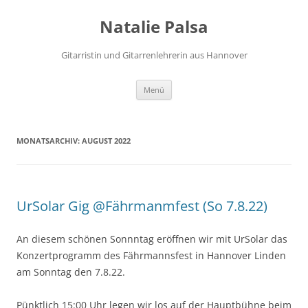
Zum
Inhalt
Natalie Palsa
springen
Gitarristin und Gitarrenlehrerin aus Hannover
Menü
MONATSARCHIV:
AUGUST 2022
UrSolar Gig @Fährmanmfest (So 7.8.22)
An diesem schönen Sonnntag eröffnen wir mit UrSolar das
Konzertprogramm des Fährmannsfest in Hannover Linden
am Sonntag den 7.8.22.
Pünktlich 15:00 Uhr legen wir los auf der Hauptbühne beim