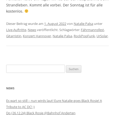
Strandleben. Kommt alle vorbei. Der Sonntag ist für alle
kostenlos.
Dieser Beitrag wurde am
1. August 2022
von
Natalie Palsa
unter
Live-Auftritte
,
News
veröffentlicht. Schlagwörter:
Fährmannsfest
,
Gitarristin
,
Konzert Hannover
,
Natalie Palsa
,
RockPopFunk
,
UrSolar
.
Suchen
nach:
NEWS
Es wart so still – nun wirds laut! Eure Natalie goes Black Rosie! A
Tribute to AC DC! ;)
Do (26.12.24) Black Rosie @Bahnhof Anderten