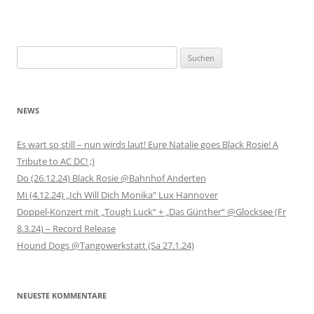
Suchen
nach:
NEWS
Es wart so still – nun wirds laut! Eure Natalie goes Black Rosie! A
Tribute to AC DC! ;)
Do (26.12.24) Black Rosie @Bahnhof Anderten
Mi (4.12.24) „Ich Will Dich Monika“ Lux Hannover
Doppel-Konzert mit „Tough Luck“ + „Das Günther“ @Glocksee (Fr
8.3.24) – Record Release
Hound Dogs @Tangowerkstatt (Sa 27.1.24)
NEUESTE KOMMENTARE