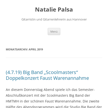
Zum
Inhalt
Natalie Palsa
springen
Gitarristin und Gitarrenlehrerin aus Hannover
Menü
MONATSARCHIV:
APRIL 2019
(4.7.19) Big Band „Scoolmasters“
Doppelkonzert Faust Warenannahme
An diesem Donnerstag Abend spiele ich das Semester-
Abschlußkonzert mit der Scoolmasters Big Band der
HMTMH in der schönen Faust Warenannahme. Die zweite
Hälfte des Abendprogrammes wird die Studio Big Band der