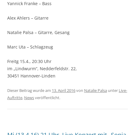
Yannick Franke – Bass
Alex Ahlers – Gitarre
Natalie Palsa – Gitarre, Gesang
Marc Uta – Schlagzeug
Freitg 15.4., 20:30 Uhr
im „Lindwurm“, Nedderfeldstr. 22,
30451 Hannover-Linden
Dieser Beitrag wurde am
13. April 2016
von
Natalie Palsa
unter
Live-
Auftritte
,
News
veröffentlicht.
Mi (13.4.16) 21 Uhr, Live-Konzert mit „Sonja