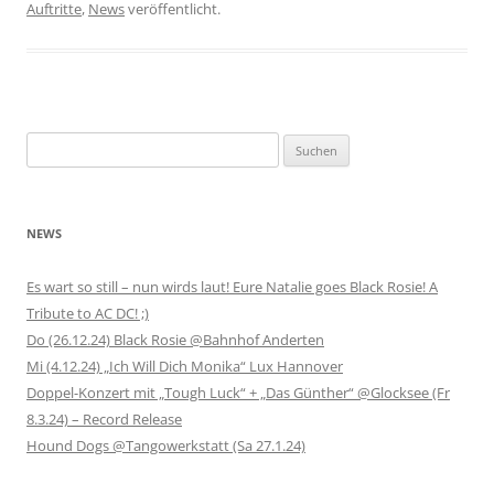
Auftritte
,
News
veröffentlicht.
Suchen
nach:
NEWS
Es wart so still – nun wirds laut! Eure Natalie goes Black Rosie! A
Tribute to AC DC! ;)
Do (26.12.24) Black Rosie @Bahnhof Anderten
Mi (4.12.24) „Ich Will Dich Monika“ Lux Hannover
Doppel-Konzert mit „Tough Luck“ + „Das Günther“ @Glocksee (Fr
8.3.24) – Record Release
Hound Dogs @Tangowerkstatt (Sa 27.1.24)