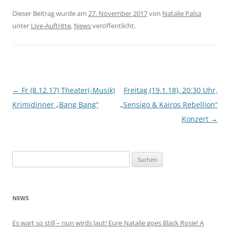
Dieser Beitrag wurde am
27. November 2017
von
Natalie Palsa
unter
Live-Auftritte
,
News
veröffentlicht.
Beitragsnavigation
←
Fr (8.12.17) Theater(-Musik)
Freitag (19.1.18), 20:30 Uhr,
Krimidinner „Bang Bang“
„Sensigo & Kairos Rebellion“
Konzert
→
Suchen
nach:
NEWS
Es wart so still – nun wirds laut! Eure Natalie goes Black Rosie! A