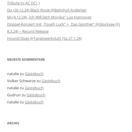
Tribute to AC DC! ;)
Do (26.12.24) Black Rosie @Bahnhof Anderten
Mi (4.12.24) „Ich Will Dich Monika“ Lux Hannover
Doppel-Konzert mit „Tough Luck“ + „Das Günther“ @Glocksee (Fr
8.3.24) – Record Release
Hound Dogs @Tangowerkstatt (Sa 27.1.24)
NEUESTE KOMMENTARE
natalie
zu
Gästebuch
Volker Schwarze
zu
Gästebuch
natalie
zu
Gästebuch
Gudrun
zu
Gästebuch
natalie
zu
Gästebuch
ARCHIV