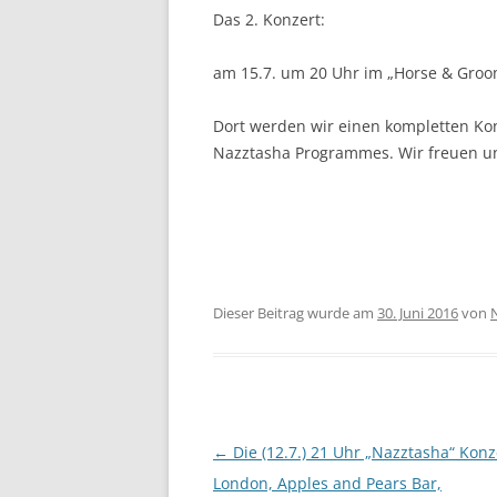
Das 2. Konzert:
am 15.7. um 20 Uhr im „Horse & Groo
Dort werden wir einen kompletten Kon
Nazztasha Programmes. Wir freuen un
Dieser Beitrag wurde am
30. Juni 2016
von
N
Beitragsnavigation
←
Die (12.7.) 21 Uhr „Nazztasha“ Konz
London, Apples and Pears Bar,