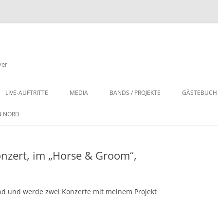
ver
LIVE-AUFTRITTE
MEDIA
BANDS / PROJEKTE
GÄSTEBUCH
BILDER
N NORD
MUSIK
onzert, im „Horse & Groom“,
VIDEOS
land und werde zwei Konzerte mit meinem Projekt