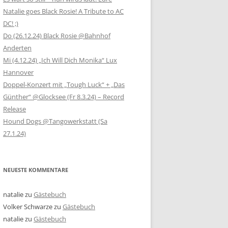
Natalie goes Black Rosie! A Tribute to AC
DC! ;)
Do (26.12.24) Black Rosie @Bahnhof
Anderten
Mi (4.12.24) „Ich Will Dich Monika“ Lux
Hannover
Doppel-Konzert mit „Tough Luck“ + „Das
Günther“ @Glocksee (Fr 8.3.24) – Record
Release
Hound Dogs @Tangowerkstatt (Sa
27.1.24)
NEUESTE KOMMENTARE
natalie
zu
Gästebuch
Volker Schwarze
zu
Gästebuch
natalie
zu
Gästebuch