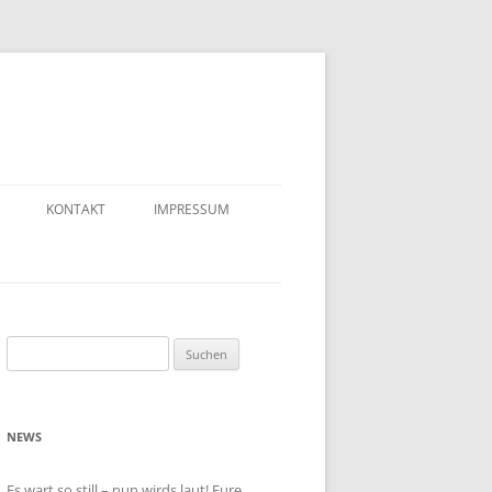
KONTAKT
IMPRESSUM
Suchen
nach:
NEWS
Es wart so still – nun wirds laut! Eure