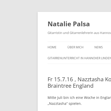
Zum
Inhalt
springen
Natalie Palsa
Gitarristin und Gitarrenlehrerin aus Hanno
HOME
ÜBER MICH
NEWS
GITARRENUNTERRICHT IN HANNOVER LINDE
Fr 15.7.16 , Nazztasha K
Braintree England
Mitte Juli bin ich eine Woche in Eng
„Nazztasha“ spielen.