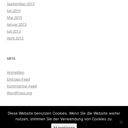
September 2015
Juli 2015
Mai 2015
Januar 2015
Juli 2013
April 2013
META
Anmelden
Eintrags-Feed
Kommentar-Feed
WordPress.org
Diese Website benutzen Cookies. Wenn Sie die Website weiter
nutzen, stimmen Sie der Verwendung von Cookies zu.
Impressum
Stolz präsentiert von WordPress
Akzeptieren