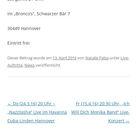
im „Bronco’s“, Schwarzer Bär 7
30449 Hannover
Eintritt frei
Dieser Beitrag wurde am
13. April 2016
von
Natalie Palsa
unter
Live-
Auftritte
,
News
veröffentlicht.
Beitragsnavigation
←
Do (24.3.16) 20 Uhr –
Fr (15.4.16) 20:30 Uhr, „Ich
„Nazztasha“ Live im Havanna
Will Dich Monika Band“ Live-
Cuba-Linden Hannover
Konzert
→