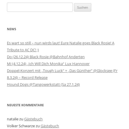
Suchen
nach:
NEWS
Es wart so still – nun wirds laut! Eure Natalie goes Black Rosie! A
Tribute to AC DC! ;)
Do (26.12.24) Black Rosie @Bahnhof Anderten
Mi (4.12.24) „Ich Will Dich Monika“ Lux Hannover
Doppel-Konzert mit „Tough Luck“ + „Das Günther“ @Glocksee (Fr
8.3.24) – Record Release
Hound Dogs @Tangowerkstatt (Sa 27.1.24)
NEUESTE KOMMENTARE
natalie
zu
Gästebuch
Volker Schwarze
zu
Gästebuch