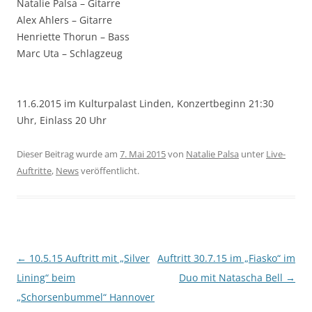
Natalie Palsa – Gitarre
Alex Ahlers – Gitarre
Henriette Thorun – Bass
Marc Uta – Schlagzeug
11.6.2015 im Kulturpalast Linden, Konzertbeginn 21:30
Uhr, Einlass 20 Uhr
Dieser Beitrag wurde am
7. Mai 2015
von
Natalie Palsa
unter
Live-
Auftritte
,
News
veröffentlicht.
Beitragsnavigation
←
10.5.15 Auftritt mit „Silver
Auftritt 30.7.15 im „Fiasko“ im
Lining“ beim
Duo mit Natascha Bell
→
„Schorsenbummel“ Hannover