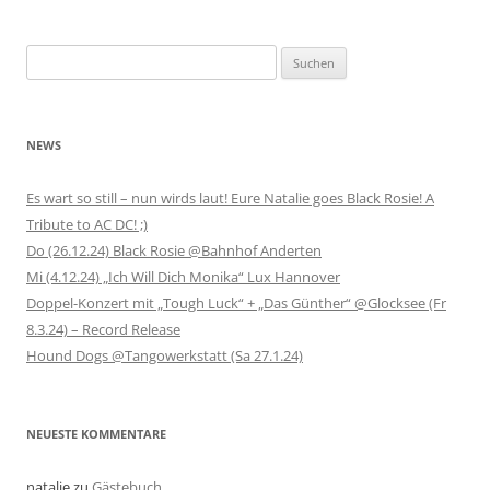
Suchen
nach:
NEWS
Es wart so still – nun wirds laut! Eure Natalie goes Black Rosie! A
Tribute to AC DC! ;)
Do (26.12.24) Black Rosie @Bahnhof Anderten
Mi (4.12.24) „Ich Will Dich Monika“ Lux Hannover
Doppel-Konzert mit „Tough Luck“ + „Das Günther“ @Glocksee (Fr
8.3.24) – Record Release
Hound Dogs @Tangowerkstatt (Sa 27.1.24)
NEUESTE KOMMENTARE
natalie
zu
Gästebuch